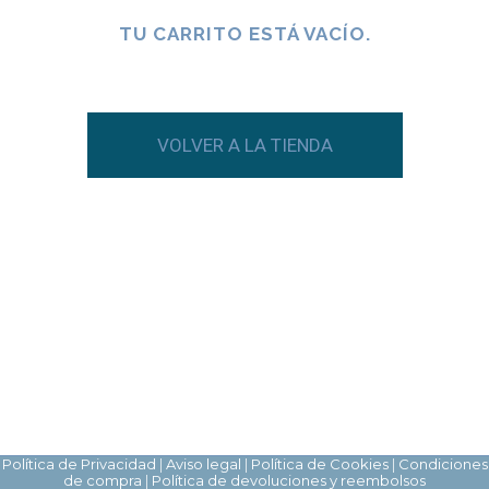
TU CARRITO ESTÁ VACÍO.
VOLVER A LA TIENDA
Política de Privacidad
|
Aviso legal
|
Política de Cookies
|
Condiciones
de compra
|
Política de devoluciones y reembolsos