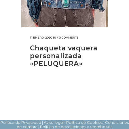
11 ENERO, 2020
IN /
0 COMMENTS
Chaqueta vaquera
personalizada
«PELUQUERA»
Política de Privacidad
|
Aviso legal
|
Política de Cookies
|
Condiciones
de compra
|
Política de devoluciones y reembolsos