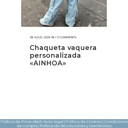
28 JULIO, 2025
IN /
0 COMMENTS
Chaqueta vaquera
personalizada
«AINHOA»
Política de Privacidad
|
Aviso legal
|
Política de Cookies
|
Condiciones
de compra
|
Política de devoluciones y reembolsos