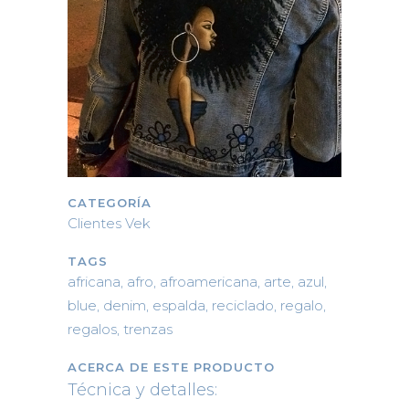
CATEGORÍA
Clientes Vek
TAGS
africana, afro, afroamericana, arte, azul,
blue, denim, espalda, reciclado, regalo,
regalos, trenzas
ACERCA DE ESTE PRODUCTO
Técnica y detalles: