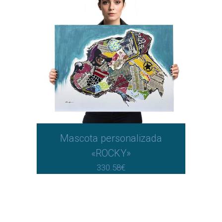
Mascota personalizada
«ROCKY»
330.58
€