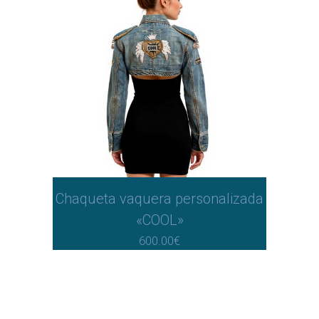
Chaqueta vaquera personalizada
«COOL»
600.00
€