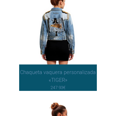
Chaqueta vaquera personalizada
«TIGER»
247.93
€