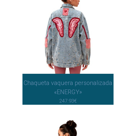
Chaqueta vaquera personalizada
«ENERGY»
247.93
€