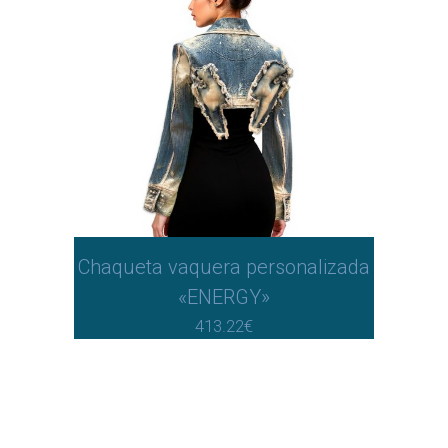
Chaqueta vaquera personalizada
«ENERGY»
413.22
€