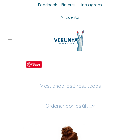
Facebook
–
Pinterest
–
Instagram
Mi cuenta
Save
Save
Save
Ordenado
Mostrando los 3 resultados
por
Ordenar por los últimos
los
últimos