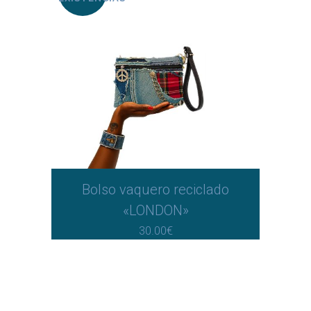
Bolso vaquero reciclado
«LONDON»
30.00
€