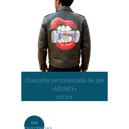
Chaqueta personalizada de piel
«MONEY»
800.00
€
SIN
EXISTENCIAS