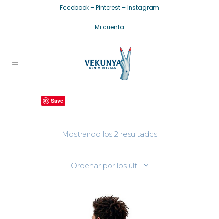
Facebook
–
Pinterest
–
Instagram
Mi cuenta
Save
Save
Ordenado
Mostrando los 2 resultados
por
Ordenar por los últimos
los
últimos