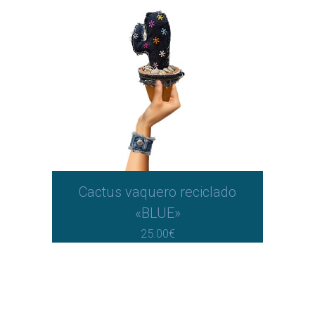
Cactus vaquero reciclado
«BLUE»
25.00
€