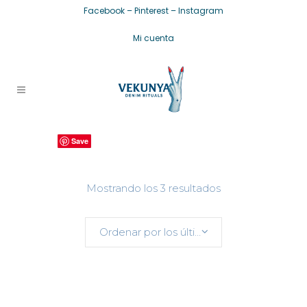
Facebook
–
Pinterest
–
Instagram
Mi cuenta
Save
Save
Save
Ordenado
Mostrando los 3 resultados
por
Ordenar por los últimos
los
últimos