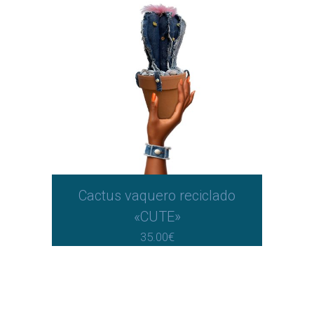
Cactus vaquero reciclado
«CUTE»
35.00
€