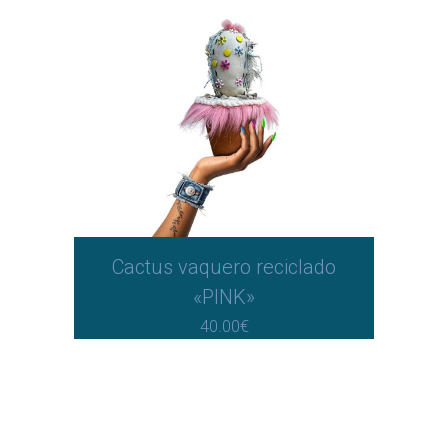
Cactus vaquero reciclado
«PINK»
40.00
€