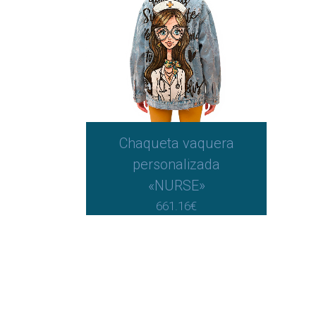
Chaqueta vaquera
personalizada
«NURSE»
661.16
€