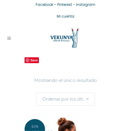
Facebook
–
Pinterest
–
Instagram
Mi cuenta
Save
Mostrando el único resultado
Ordenar por los últimos
SIN