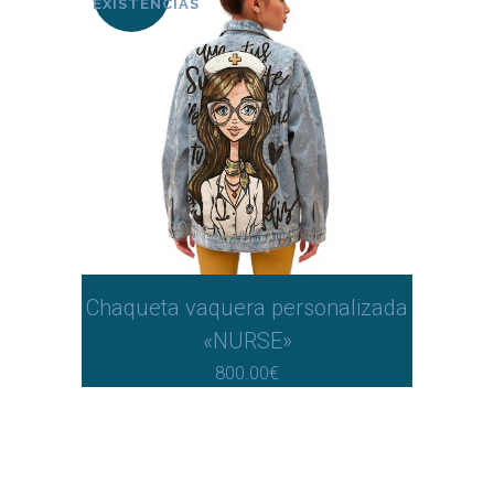
EXISTENCIAS
Chaqueta vaquera personalizada
«NURSE»
800.00
€