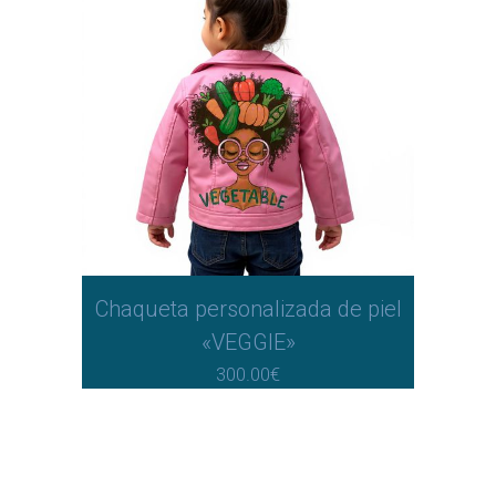
Chaqueta personalizada de piel
«VEGGIE»
300.00
€