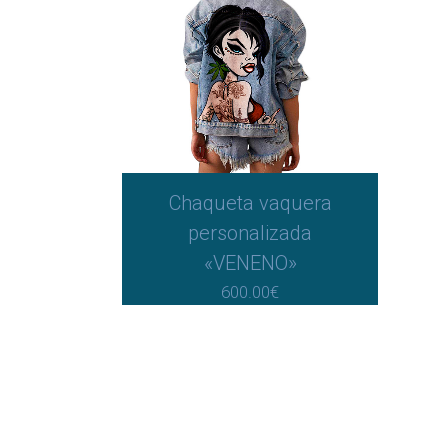
Chaqueta vaquera
personalizada
«VENENO»
600.00
€