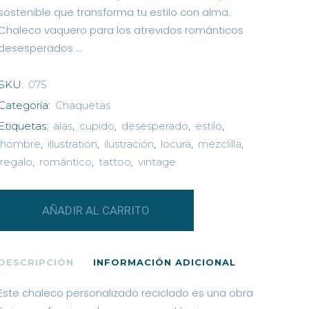
sostenible que transforma tu estilo con alma.
Chaleco vaquero para los atrevidos románticos
desesperados …
SKU:
075
Categoría:
Chaquetas
Etiquetas:
alas
,
cupido
,
desesperado
,
estilo
,
hombre
,
illustration
,
ilustración
,
locura
,
mezclilla
,
regalo
,
romántico
,
tattoo
,
vintage
Chaleco
AÑADIR AL CARRITO
vaquero
personalizado
DESCRIPCIÓN
INFORMACIÓN ADICIONAL
"TATTOO"
Este chaleco personalizado reciclado es una obra
quantity