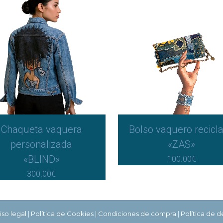
Chaqueta vaquera
Bolso vaquero recicl
personalizada
«ZAS»
«BLIND»
100.00
€
300.00
€
iso legal
|
Política de Cookies
|
Condiciones de compra
|
Política de 