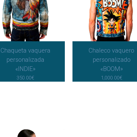
Chaqueta vaquera
Chaleco vaquero
personalizada
personalizado
«INDIE»
«BOOM»
350.00
€
1,000.00
€