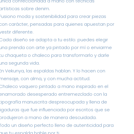
única confeccionada a mano con técnicas
artísticas sobre denim.
Fusiono moda y sostenibilidad para crear piezas
con carácter, pensadas para quienes apuestan por
vestir diferente.
Cada diseño se adapta a tu estilo: puedes elegir
una prenda con arte ya pintado por mí o enviarme
tu chaqueta o chaleco para transformarlo y darle
una segunda vida.
En Vekunya, las espaldas hablan. Y lo hacen con
mensaje, con alma, y con mucha actitud.
Chaleco vaquero pintado a mano inspirado en el
enamorado desesperado entremezclado con la
tipografía manuscrita despreocupada y llena de
ligaduras que fue influenciada por escritos que se
produjeron a mano de manera descuidada.
Todo un diseño perfecto lleno de autenticidad para
que tu espalda hable por ti.