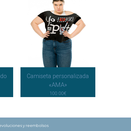
ado
Camiseta personalizada
«AMA»
100.00
€
devoluciones y reembolsos