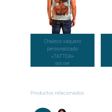
Chaleco vaquero
personalizado
«TATTOA»
600.00
€
Productos relacionados