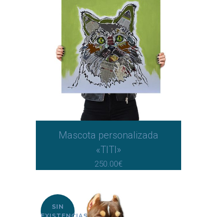
Mascota personalizada
«TITI»
250.00
€
SIN
EXISTENCIAS