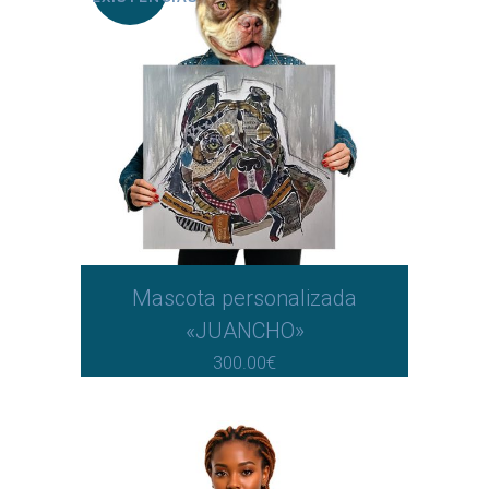
Mascota personalizada
«JUANCHO»
300.00
€