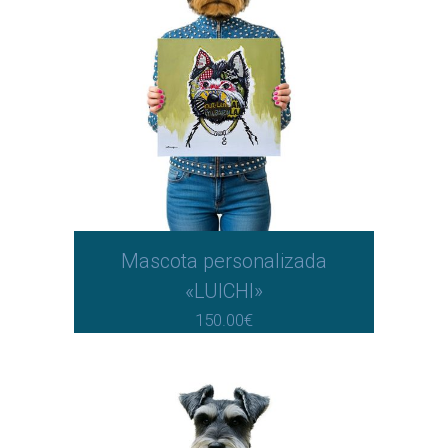
Mascota personalizada
«LUICHI»
150.00
€