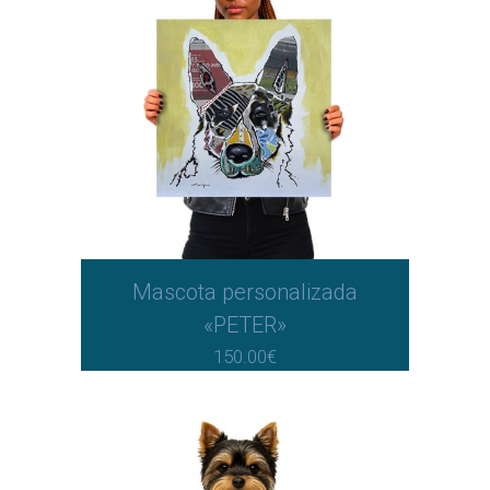
Mascota personalizada
«PETER»
150.00
€