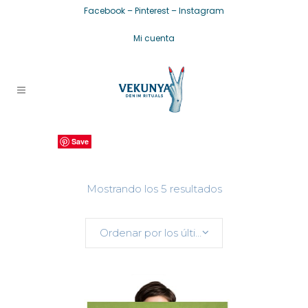
Facebook
–
Pinterest
–
Instagram
Mi cuenta
Save
Save
Save
Save
Save
Ordenado
Mostrando los 5 resultados
por
Ordenar por los últimos
los
últimos