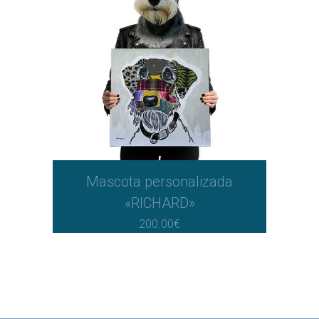
Mascota personalizada
«RICHARD»
200.00
€