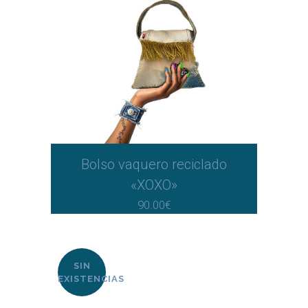
Bolso vaquero reciclado
«XOXO»
90.00
€
SIN
EXISTENCIAS