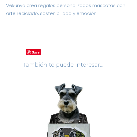
Vekunya crea regalos personalizados mascotas con
arte reciclado, sostenibilidad y emoción.
Save
Save
Save
Save
Save
Save
Save
También te puede interesar...