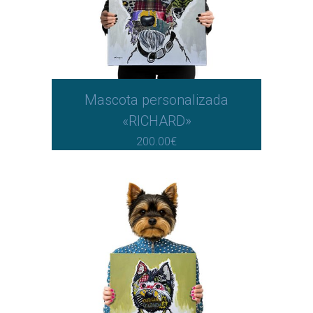
Mascota personalizada
«RICHARD»
200.00
€