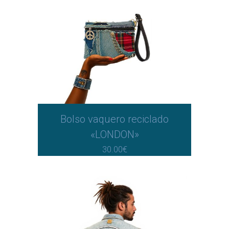
Bolso vaquero reciclado
«LONDON»
30.00
€