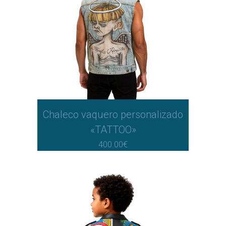
Chaleco vaquero personalizado
«TATTOO»
400.00
€