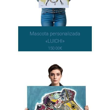
Mascota personalizada
«LUICHI»
150.00
€