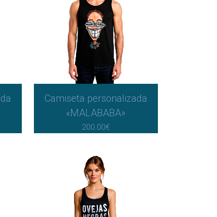
últimos
ada
Camiseta personalizada
«MALABABA»
200.00
€