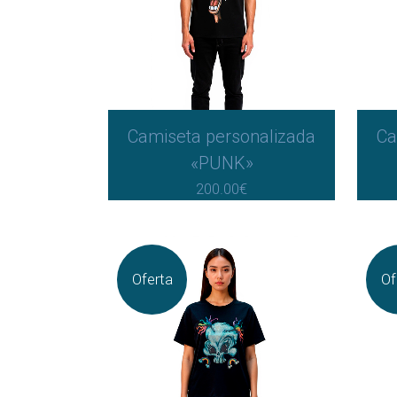
Camiseta personalizada
Ca
«PUNK»
200.00
€
Oferta
Of