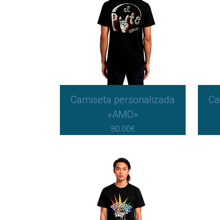
Camiseta personalizada
Ca
«AMO»
80.00
€