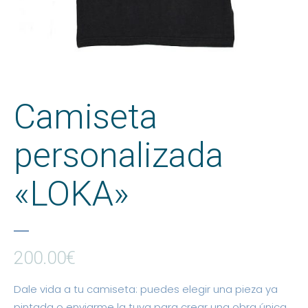
Camiseta
personalizada
«LOKA»
200.00
€
Dale vida a tu camiseta: puedes elegir una pieza ya
pintada o enviarme la tuya para crear una obra única,