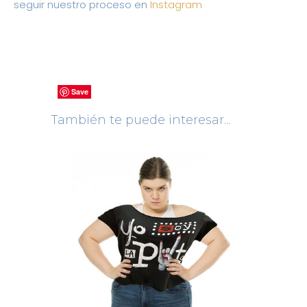
seguir nuestro proceso en
Instagram
Save
Save
Save
Save
Save
Save
Save
También te puede interesar...