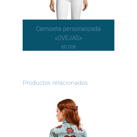
Camiseta personalizada
«OVEJAS»
60.00
€
Productos relacionados