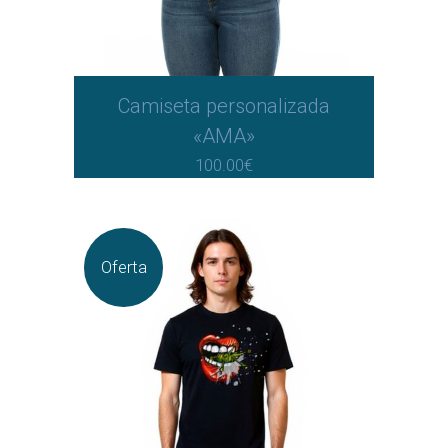
Camiseta personalizada
«AMA»
100.00
€
Oferta