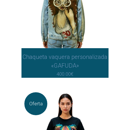
Chaqueta vaquera personalizada
«GAFUDA»
400.00
€
Oferta