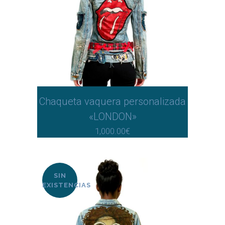
Chaqueta vaquera personalizada
«LONDON»
1,000.00
€
SIN
EXISTENCIAS