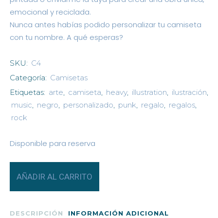
emocional y reciclada.
Nunca antes habías podido personalizar tu camiseta
con tu nombre. A qué esperas?
SKU:
C4
Categoría:
Camisetas
Etiquetas:
arte
,
camiseta
,
heavy
,
illustration
,
ilustración
,
music
,
negro
,
personalizado
,
punk
,
regalo
,
regalos
,
rock
Disponible para reserva
Camiseta
AÑADIR AL CARRITO
personalizada
"LOKA"
DESCRIPCIÓN
INFORMACIÓN ADICIONAL